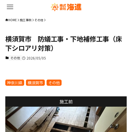
HOME
施工事例
その他
横須賀市 防蟻工事・下地補修工事（床
下シロアリ対策）
その他
2026/05/05
神奈川県
横須賀市
その他
施工前