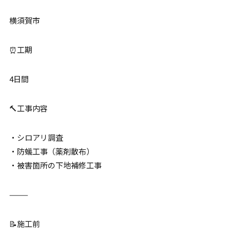
横須賀市
⏰工期
4日間
🔨工事内容
・シロアリ調査
・防蟻工事（薬剤散布）
・被害箇所の下地補修工事
⸻
📝施工前