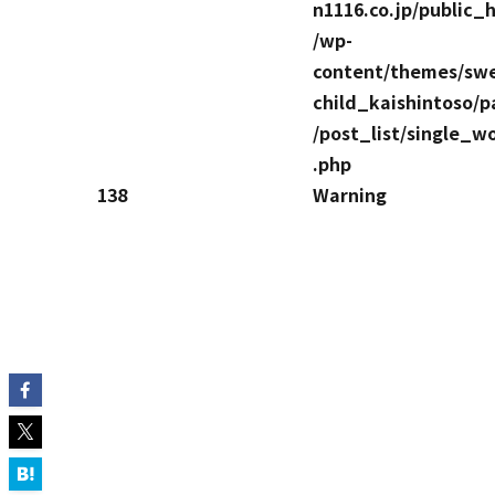
n1116.co.jp/public_
/wp-
content/themes/swe
child_kaishintoso/p
/post_list/single_w
.php
138
Warning