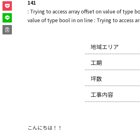
141
: Trying to access array offset on value of type b
value of type bool in
on line
: Trying to access a
地域エリア
工期
坪数
工事内容
こんにちは！！