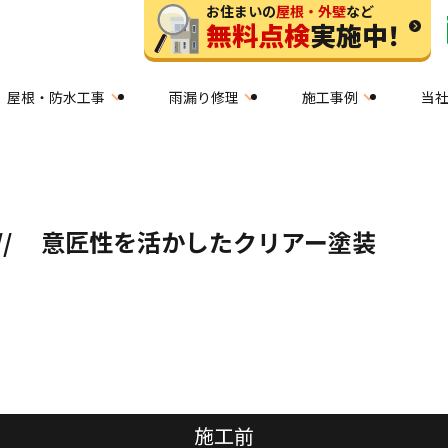
お住まいの
屋根・外壁
など
無料点検
実施中！
屋根・防水工事
雨漏り修理
施工事例
当
️// 意匠性を活かしたクリアー塗装
施工前