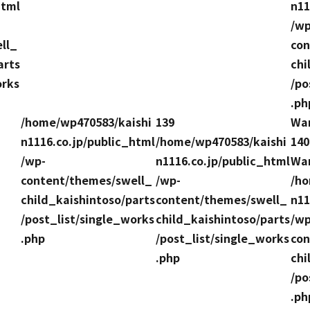
html
n11
/wp
ll_
con
arts
chi
orks
/po
.ph
/home/wp470583/kaishi
139
Wa
n1116.co.jp/public_html
/home/wp470583/kaishi
140
/wp-
n1116.co.jp/public_html
Wa
content/themes/swell_
/wp-
/ho
child_kaishintoso/parts
content/themes/swell_
n11
/post_list/single_works
child_kaishintoso/parts
/wp
.php
/post_list/single_works
con
.php
chi
/po
.ph