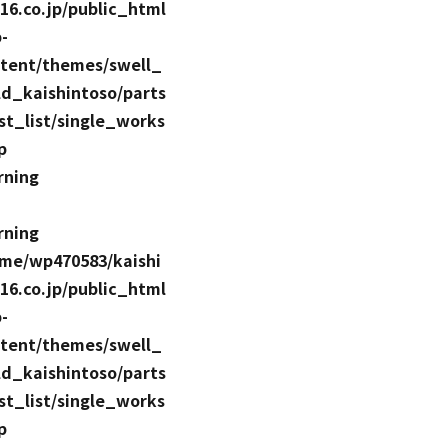
16.co.jp/public_html
-
tent/themes/swell_
ld_kaishintoso/parts
st_list/single_works
p
rning
rning
me/wp470583/kaishi
16.co.jp/public_html
-
tent/themes/swell_
ld_kaishintoso/parts
st_list/single_works
p