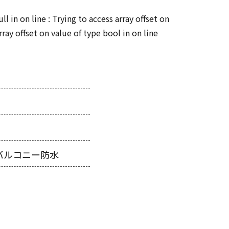
ull in
on line
: Trying to access array offset on
array offset on value of type bool in
on line
バルコニー防水