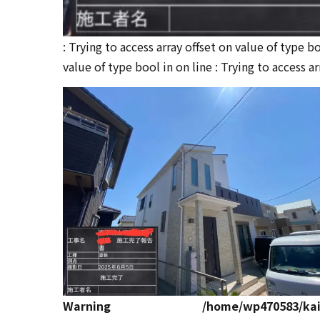
: Trying to access array offset on value of type b
value of type bool in
on line
: Trying to access a
Warning
/home/wp470583/kai