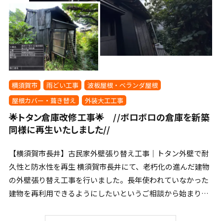
横須賀市
雨どい工事
波板屋根・ベランダ屋根
屋根カバー・葺き替え
外装大工工事
🌟トタン倉庫改修工事🌟 //ボロボロの倉庫を新築
同様に再生いたしました//
【横須賀市長井】古民家外壁張り替え工事｜トタン外壁で耐
久性と防水性を再生 横須賀市長井にて、老朽化の進んだ建物
の外壁張り替え工事を行いました。長年使われていなかった
建物を再利用できるようにしたいというご相談から始まり、
外 […]